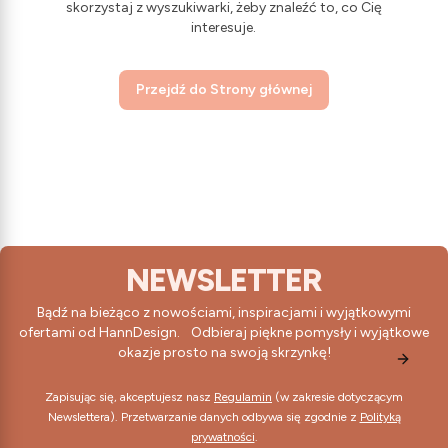
skorzystaj z wyszukiwarki, żeby znaleźć to, co Cię
interesuje.
Przejdź do Strony głównej
NEWSLETTER
Bądź na bieżąco z nowościami, inspiracjami i wyjątkowymi
ofertami od HannDesign. Odbieraj piękne pomysły i wyjątkowe
okazje prosto na swoją skrzynkę!
Zapisując się, akceptujesz nasz
Regulamin
(w zakresie dotyczącym
Newslettera). Przetwarzanie danych odbywa się zgodnie z
Polityką
prywatności
.