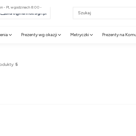
n - Pt, w godzinach 8:00 -
0
biuro@hanndesign.pl
enia
Prezenty wg okazji
Metryczki
Prezenty na Kom
rodukty:
5