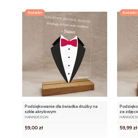
Bestseller
Bestseller
Podziękowanie dla świadka drużby na
Podzięko
szkle akrylowym
ze zdjęc
PRODUCENT
PRODUCE
HANNDESIGN
HANNDES
Cena
Cena
59,00 zł
59,99 zł