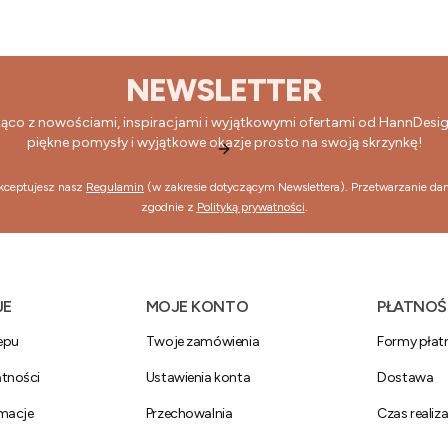
NEWSLETTER
żąco z nowościami, inspiracjami i wyjątkowymi ofertami od HannDesi
piękne pomysły i wyjątkowe okazje prosto na swoją skrzynkę!
akceptujesz nasz
Regulamin
(w zakresie dotyczącym Newslettera). Przetwarzanie da
zgodnie z
Polityką prywatności
.
 stopce
JE
MOJE KONTO
PŁATNOŚ
epu
Twoje zamówienia
Formy płat
atności
Ustawienia konta
Dostawa
amacje
Przechowalnia
Czas realiz