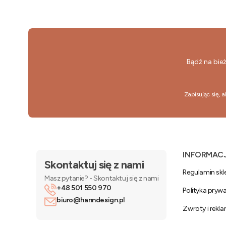
Bądź na bie
Zapisując się, 
Linki w
INFORMAC
Skontaktuj się z nami
Regulamin skl
Masz pytanie? - Skontaktuj się z nami
+48 501 550 970
Polityka pryw
biuro@hanndesign.pl
Zwroty i rekl