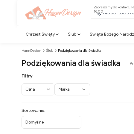
Zapraszamy do kontaktu Po
16:00
+48 501 550 97
Chrzest Święty
Ślub
Święta Bożego Narodz
HannDesign
Ślub
Podziękowania dla świadka
Podziękowania dla świadka
P
Filtry
Cena
Marka
Koniec filtrów
Lista produktów
Sortowanie:
Domyślne