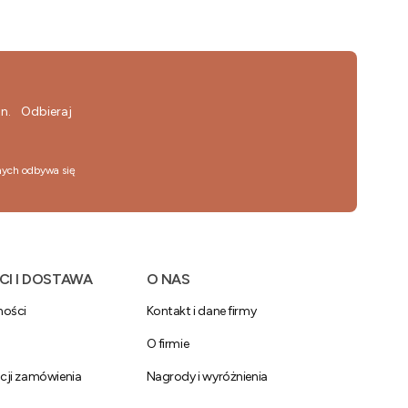
gn. Odbieraj
nych odbywa się
CI I DOSTAWA
O NAS
ności
Kontakt i dane firmy
O firmie
acji zamówienia
Nagrody i wyróżnienia