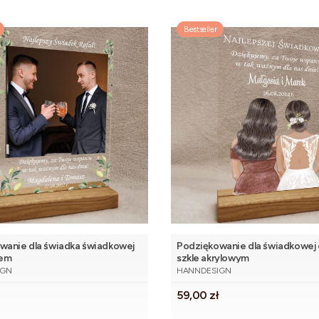
Bestseller
wanie dla świadka świadkowej
Podziękowanie dla świadkowej 
iem
szkle akrylowym
NT
PRODUCENT
IGN
HANNDESIGN
Cena
59,00 zł