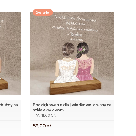
Bestseller
druhny na
Podziękowanie dla świadkowej druhny na
szkle akrylowym
PRODUCENT
HANNDESIGN
Cena
59,00 zł