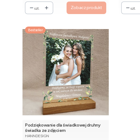
Zobacz produkt
szt.
szt.
Bestseller
Podziękowanie dla świadkowej druhny
świadka ze zdjęciem
PRODUCENT
HANNDESIGN