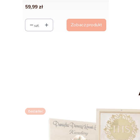
Cena
59,99 zł
Zobacz produkt
szt.
Bestseller