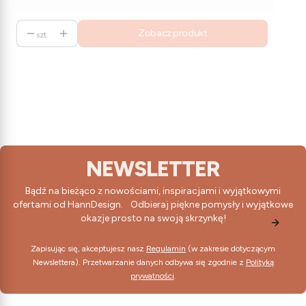
Zobacz produkt
szt.
NEWSLETTER
Bądź na bieżąco z nowościami, inspiracjami i wyjątkowymi
ofertami od HannDesign. Odbieraj piękne pomysły i wyjątkowe
okazje prosto na swoją skrzynkę!
Zapisując się, akceptujesz nasz
Regulamin
(w zakresie dotyczącym
Newslettera). Przetwarzanie danych odbywa się zgodnie z
Polityką
prywatności
.