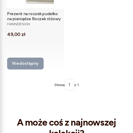
Prezent na roczek pudełko
na pieniądze Roczek różowy
PRODUCENT
HANNDESIGN
Cena
49,00 zł
Niedostępny
Strona
z 1
A może coś z najnowszej