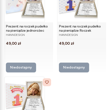
Prezent na roczek pudełko
Prezent na roczek pudełko
na pieniądze jednorożec
na pieniądze Roczek
PRODUCENT
PRODUCENT
niebieski
HANNDESIGN
HANNDESIGN
Cena
Cena
49,00 zł
49,00 zł
Niedostępny
Niedostępny