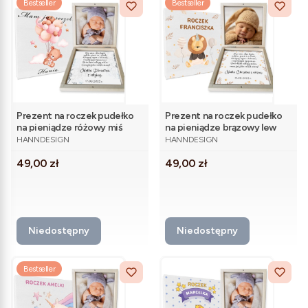
Bestseller
Bestseller
Prezent na roczek pudełko
Prezent na roczek pudełko
na pieniądze różowy miś
na pieniądze brązowy lew
PRODUCENT
PRODUCENT
HANNDESIGN
HANNDESIGN
Cena
Cena
49,00 zł
49,00 zł
Niedostępny
Niedostępny
Bestseller