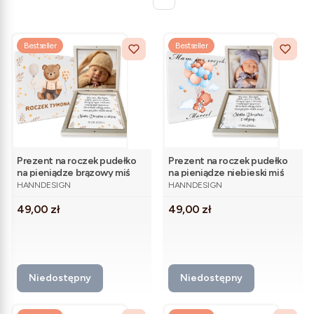
Bestseller
Bestseller
Prezent na roczek pudełko
Prezent na roczek pudełko
na pieniądze brązowy miś
na pieniądze niebieski miś
PRODUCENT
PRODUCENT
HANNDESIGN
HANNDESIGN
Cena
Cena
49,00 zł
49,00 zł
Niedostępny
Niedostępny