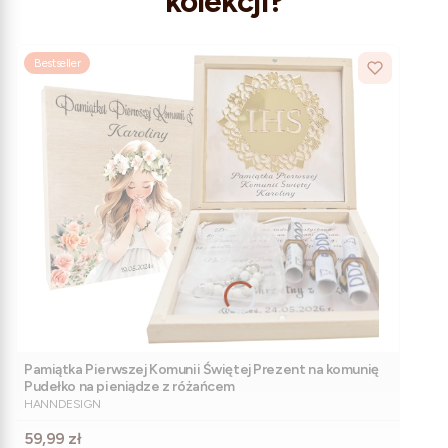
kolekcji?
Bestseller
Pamiątka Pierwszej Komunii Świętej Prezent na komunię
Pudełko na pieniądze z różańcem
PRODUCENT
HANNDESIGN
Cena
59,99 zł