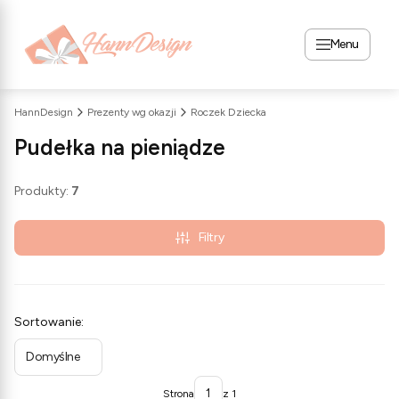
Menu
HannDesign
Prezenty wg okazji
Roczek Dziecka
Pudełka na pieniądze
Produkty:
7
Filtry
Lista produktów
Sortowanie:
Domyślne
Strona
z 1