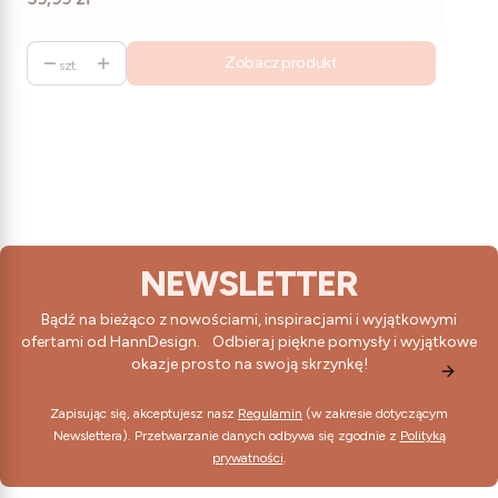
Zobacz produkt
szt.
NEWSLETTER
Bądź na bieżąco z nowościami, inspiracjami i wyjątkowymi
ofertami od HannDesign. Odbieraj piękne pomysły i wyjątkowe
okazje prosto na swoją skrzynkę!
Zapisując się, akceptujesz nasz
Regulamin
(w zakresie dotyczącym
Newslettera). Przetwarzanie danych odbywa się zgodnie z
Polityką
prywatności
.