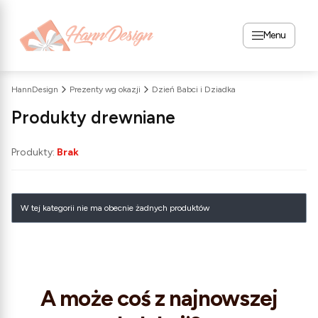
Menu
HannDesign
Prezenty wg okazji
Dzień Babci i Dziadka
Produkty drewniane
Produkty:
Brak
Lista produktów
W tej kategorii nie ma obecnie żadnych produktów
A może coś z najnowszej