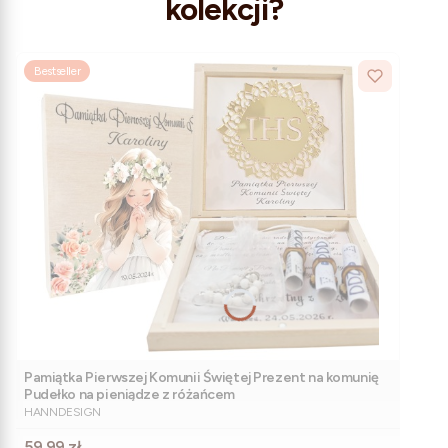
kolekcji?
Bestseller
Pamiątka Pierwszej Komunii Świętej Prezent na komunię
Pudełko na pieniądze z różańcem
PRODUCENT
HANNDESIGN
Cena
59,99 zł