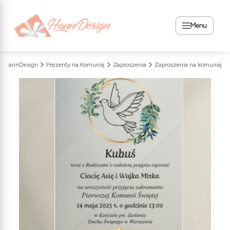
Menu
HannDesign
Prezenty na Komunię
Zaproszenia
Zaproszenia na komunię