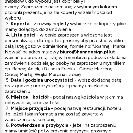
(napisów), do wyboru jest kolor biały i
czarny. Zaproszenie na komunię z wybranym kolorem
czcionki prezentuje na tle koperty w zależności od
wyboru.
3.
Koperta
- z rozwijanej listy wybierz kolor koperty jakie
mamy dołączyć do zamówienia
4.
Lista gości
- w cenie zaproszenia wliczona jest
personalizacja, dlatego też prosimy aby przesłać w pliku
całą listę gości w odmienionej formie np: "Joannę i Marka
Nowak" na adres mailowy
biuro@hanndesign.pl
lub
wpisać po prostu tą listę w formularzu podczas składania
zamówienia oddzielając osoby na zaproszeniu myślnikiem
np: Babcię Anielę i Dziadka Franka - Ciocię Marzenę -
Ciocię Martę, Wujka Marcina i Zosię
5.
Data i godzina uroczystości
- wpisz dokładną datę
oraz godzinę uroczystości jaką mamy umieścić na
zaproszeniu
6.
Miejsce - kościół
- podaj nazwę kościoła w jakim ma
odbywać się uroczystość
7.
Miejsce przyjęcia
- podaj nazwę restauracji, hotelu
itp. jeżeli taka informacja ma zostać zawarta w
zaproszeniu na komunię
8.
Potwierdzenie przybycia
- jeżeli na zaproszeniu
mamy umieścić potwierdzenie przybycia prosimy o