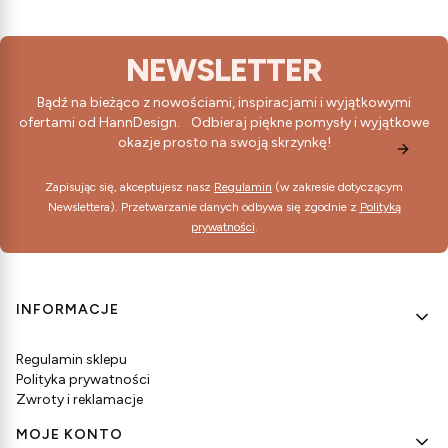
NEWSLETTER
Bądź na bieżąco z nowościami, inspiracjami i wyjątkowymi
ofertami od HannDesign. Odbieraj piękne pomysły i wyjątkowe
okazje prosto na swoją skrzynkę!
Zapisując się, akceptujesz nasz
Regulamin
(w zakresie dotyczącym
Newslettera). Przetwarzanie danych odbywa się zgodnie z
Polityką
prywatności
.
Linki w stopce
INFORMACJE
Regulamin sklepu
Polityka prywatności
Zwroty i reklamacje
MOJE KONTO