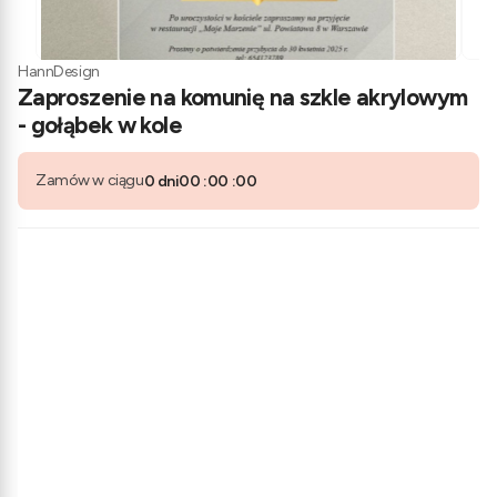
HannDesign
Zaproszenie na komunię na szkle akrylowym
- gołąbek w kole
Zamów w ciągu
0
dni
00
:
00
:
00
Wybierz wariant produktu:
Poszczególne warianty mogą różnić się ceną
*
Imię dziecka
*
Kolor czcionki
Biała
Czarna