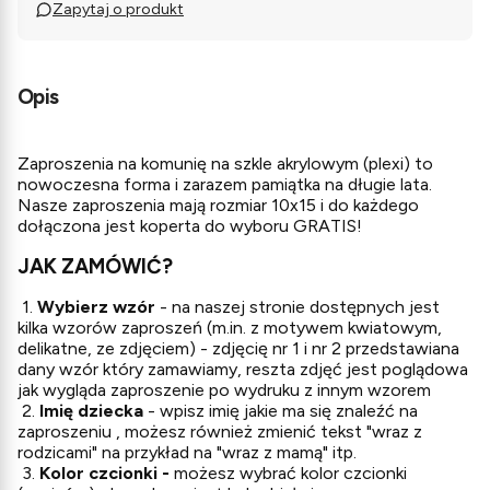
Zapytaj o produkt
Opis
Zaproszenia na komunię na szkle akrylowym (plexi) to
nowoczesna forma i zarazem pamiątka na długie lata.
Nasze zaproszenia mają rozmiar 10x15 i do każdego
dołączona jest koperta do wyboru GRATIS!
JAK ZAMÓWIĆ?
1.
Wybierz wzór
- na naszej stronie dostępnych jest
kilka wzorów zaproszeń (m.in. z motywem kwiatowym,
delikatne, ze zdjęciem) - zdjęcię nr 1 i nr 2 przedstawiana
dany wzór który zamawiamy, reszta zdjęć jest poglądowa
jak wygląda zaproszenie po wydruku z innym wzorem
2.
Imię dziecka
- wpisz imię jakie ma się znaleźć na
zaproszeniu , możesz również zmienić tekst "wraz z
rodzicami" na przykład na "wraz z mamą" itp.
3.
Kolor czcionki -
możesz wybrać kolor czcionki