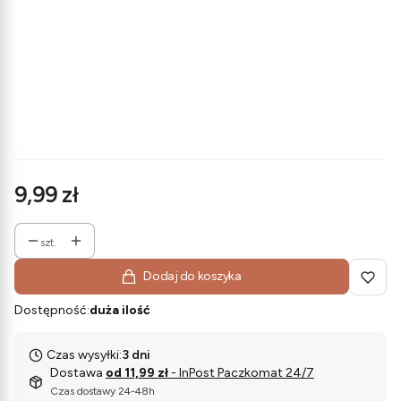
zaproszeniu proszę o podanie szczegółów)
Opcjonalne
Podstawka drewniana pod zaproszenie (+5 zł)
Opcjonalne
Nie wybieram
TAK
(+5,00 zł)
NIE
Cena
9,99 zł
szt.
Dodaj do koszyka
Dostępność:
duża ilość
Czas wysyłki:
3 dni
Dostawa
od 11,99 zł
- InPost Paczkomat 24/7
Czas dostawy 24-48h